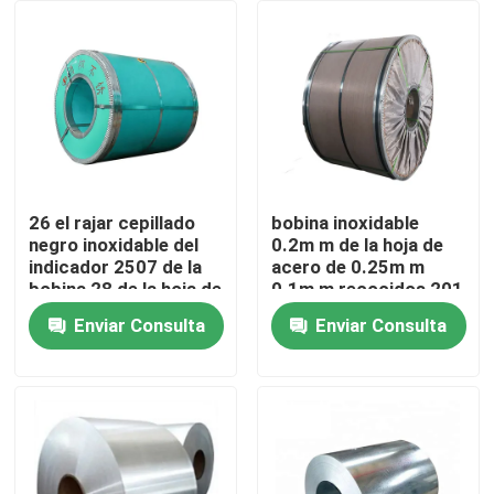
Productos
Vídeos
Aleación de acero inoxidable
26 el rajar cepillado
bobina inoxidable
negro inoxidable del
0.2m m de la hoja de
indicador 2507 de la
acero de 0.25m m
Hoja inoxidable de la placa de acero
bobina 28 de la hoja de
0.1m m recocidos 201
acero del indicador
316 410 430 VAGOS
Enviar Consulta
Enviar Consulta
2B de 1m m
Tira de acero inoxidable de la bobina
Perfil decorativo de los SS
Barra de varilla de acero inoxidable