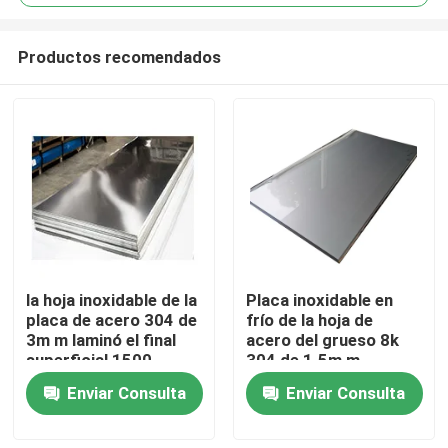
Productos recomendados
la hoja inoxidable de la
Placa inoxidable en
Hogar
placa de acero 304 de
frío de la hoja de
3m m laminó el final
acero del grueso 8k
superficial 1500
304 de 1.5m m
Productos
milímetros
Enviar Consulta
Enviar Consulta
Vídeos