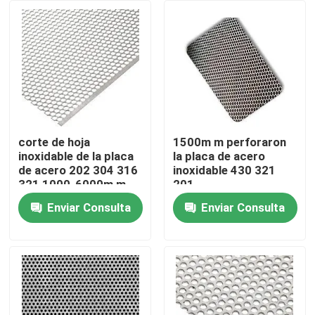
Sobre nosotros
Viaje de la fábrica
Control de calidad
corte de hoja
1500m m perforaron
inoxidable de la placa
la placa de acero
de acero 202 304 316
inoxidable 430 321
Éntrenos en contacto con
321 1000-6000m m
201
Enviar Consulta
Enviar Consulta
Pida una cita
Aleación de acero inoxidable
Hoja inoxidable de la placa de acero