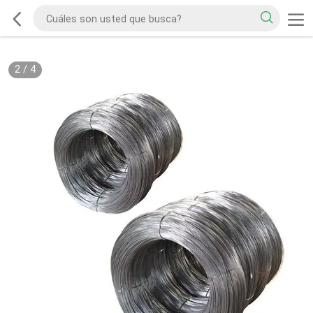
2
/
4