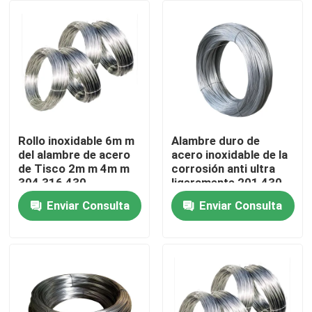
Productos
Vídeos
Aleación de acero inoxidable
Rollo inoxidable 6m m
Alambre duro de
del alambre de acero
acero inoxidable de la
de Tisco 2m m 4m m
corrosión anti ultra
Hoja inoxidable de la placa de acero
304 316 430
ligeramente 201 430
2205
Enviar Consulta
Enviar Consulta
Tira de acero inoxidable de la bobina
Perfil decorativo de los SS
Barra de varilla de acero inoxidable