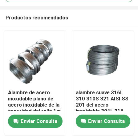
Productos recomendados
Alambre de acero
alambre suave 316L
Inicio
inoxidable plano de
310 310S 321 AISI SS
acero inoxidable de la
201 del acero
seguridad del rollo 1m
inoxidable 304L 316
Sobre nosotros
m del alambre SS304
304
Enviar Consulta
Enviar Consulta
316
Contactos