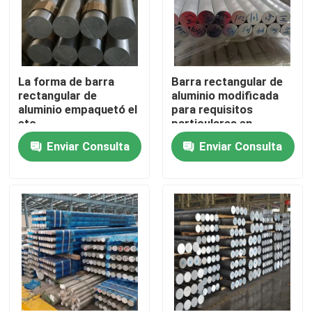
La forma de barra
Barra rectangular de
rectangular de
aluminio modificada
aluminio empaquetó el
para requisitos
etc
particulares en
diversas longitud y
Enviar Consulta
Enviar Consulta
anchura
Inicio
Sobre nosotros
Contactos