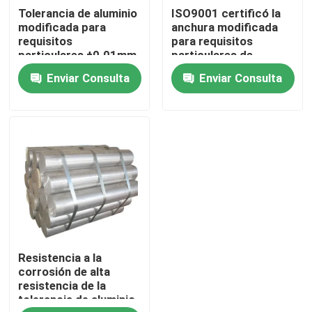
Tolerancia de aluminio
ISO9001 certificó la
modificada para
anchura modificada
Productos
requisitos
para requisitos
particulares ±0.01mm
particulares de
MOQ de la longitud de
aluminio de la barra
Enviar Consulta
Enviar Consulta
la barra 1 pedazo
cuadrada
Vídeos
Aleación de acero inoxidable
Hoja inoxidable de la placa de acero
Tira de acero inoxidable de la bobina
Resistencia a la
Perfil decorativo de los SS
corrosión de alta
resistencia de la
tolerancia de aluminio
Barra de varilla de acero inoxidable