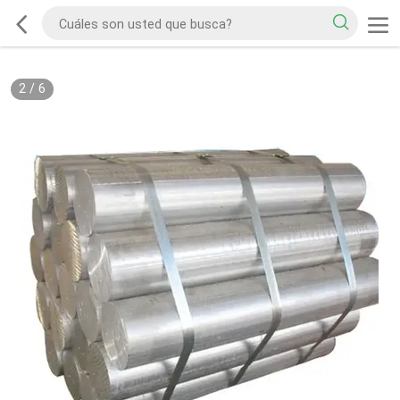
2
/
6